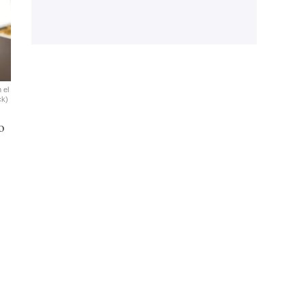
 el
ck)
o