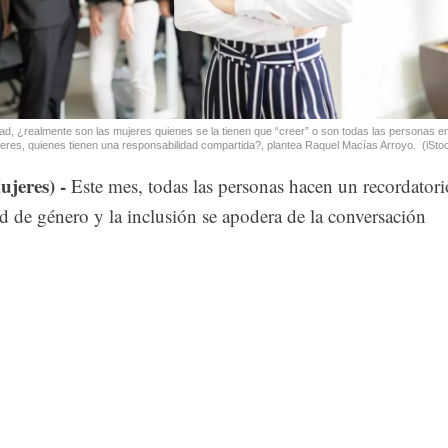
dad, ¿realmente son las mujeres quienes se la tienen que “creer” o son todas las personas en
eres, quienes tienen una responsabilidad compartida?, plantea Raquel Macías Arroyo.
(iSto
jeres) -
Este mes, todas las personas hacen un recordatori
d de género y la inclusión se apodera de la conversación