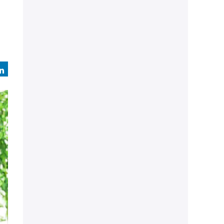
book
LinkedIn