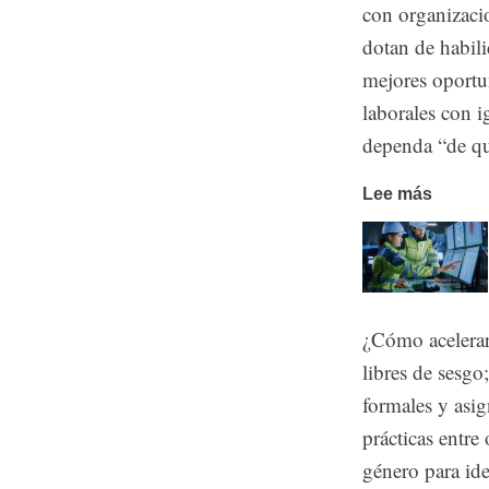
con organizac
dotan de habil
mejores oportun
laborales con i
dependa “de que
Lee más
¿Cómo acelerar
libres de sesgo
formales y asig
prácticas entre
género para ide