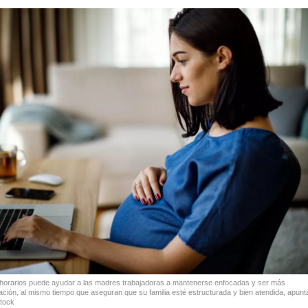
Tweet
y horarios puede ayudar a las madres trabajadoras a mantenerse enfocadas y ser más
ción, al mismo tiempo que aseguran que su familia esté estructurada y bien atendida, apunt
tock