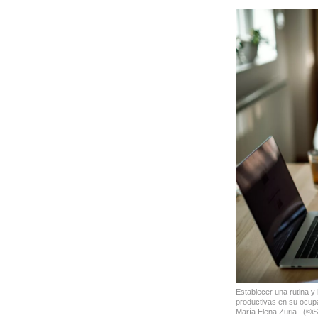
Establecer una rutina 
productivas en su ocupa
María Elena Zuria.
(©iS