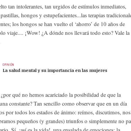
o tan intolerantes, tan urgidos de estímulos inmediatos,
pastillas, hongos y estupefacientes...las terapias tradicional
entes; los hongos se han vuelto el ‘ahorro’ de 10 años de
olo viaje.... ¡Wow! ¿A dónde nos llevará todo esto? Vale la
.
OPINIÓN
La salud mental y su importancia en las mujeres
¿por qué no hemos acariciado la posibilidad de que la
s una constante? Tan sencillo como observar que en un día
os por todos los estados de ánimo: reímos, discutimos, nos
bramos pequeños (y grandes) triunfos o simplemente no pa
ario. Sí, ¡así es la vida!, una ensalada de emociones; la