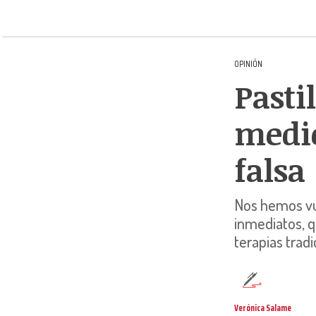
OPINIÓN
Pasti
medic
falsa
Nos hemos vue
inmediatos, q
terapias trad
Verónica Salame