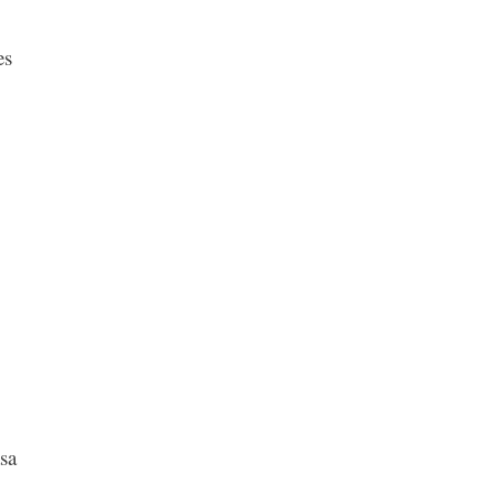
es
sa