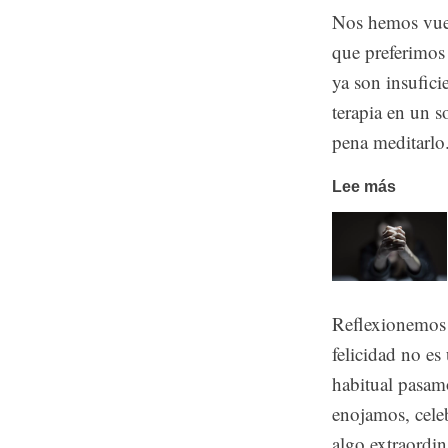
Nos hemos vuelt
que preferimos 
ya son insufici
terapia en un s
pena meditarlo
Lee más
Reflexionemos 
felicidad no e
habitual pasam
enojamos, cele
algo extraordin