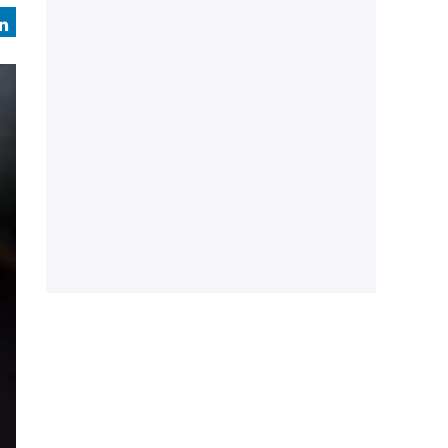
book
LinkedIn