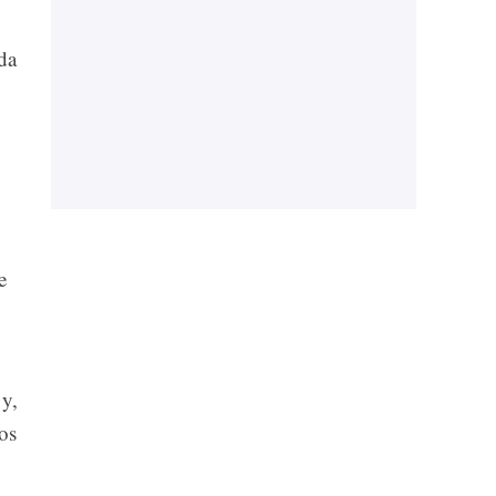
da
e
 y,
os