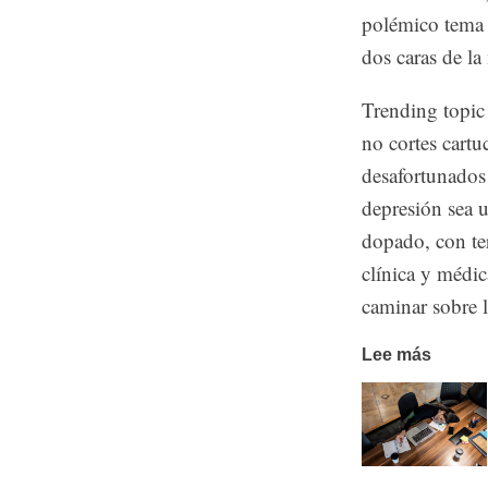
polémico tema d
dos caras de l
Trending topi
no cortes cartu
desafortunados
depresión sea u
dopado, con te
clínica y médi
caminar sobre 
Lee más