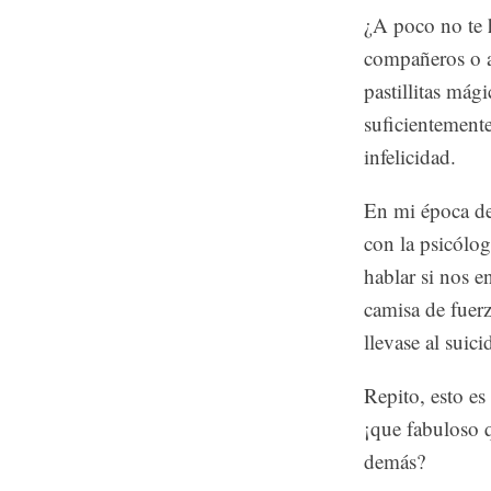
¿A poco no te 
compañeros o a
pastillitas mág
suficientement
infelicidad.
En mi época del
con la psicólog
hablar si nos e
camisa de fuer
llevase al suic
Repito, esto es
¡que fabuloso q
demás?