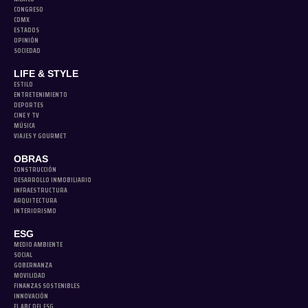
CONGRESO
CDMX
ESTADOS
OPINIÓN
SOCIEDAD
LIFE & STYLE
ESTILO
ENTRETENIMIENTO
DEPORTES
CINE Y TV
MÚSICA
VIAJES Y GOURMET
OBRAS
CONSTRUCCIÓN
DESARROLLO INMOBILIARIO
INFRAESTRUCTURA
ARQUITECTURA
INTERIORISMO
ESG
MEDIO AMBIENTE
SOCIAL
GOBERNANZA
MOVILIDAD
FINANZAS SOSTENIBLES
INNOVACIÓN
EL ABC DEL ESG