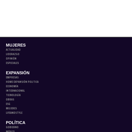
MUJERES
ACTUALIDAD
LIDERAZGO
OPINIÓN
ESPECIALES
EXPANSIÓN
EMPRESAS
HOME EXPANSIÓN POLITICA
ECONOMÍA
INTERNACIONAL
TECNOLOGÍA
OBRAS
ESG
MUJERES
LIFEANDSTYLE
POLÍTICA
GOBIERNO
MÉXICO