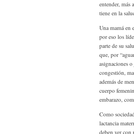
entender, más a
tiene en la salu
Una mamá en eta
por eso los líd
parte de su sa
que, por “aguan
asignaciones o
congestión, mas
además de menci
cuerpo femenin
embarazo, como
Como sociedad,
lactancia mate
deben ver con 