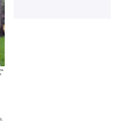
una
a
a.