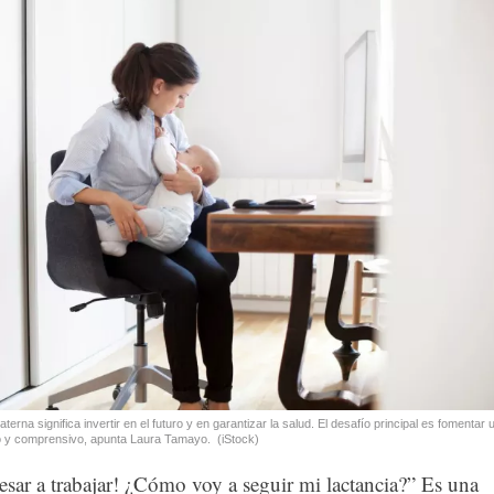
terna significa invertir en el futuro y en garantizar la salud. El desafío principal es fomentar 
vo y comprensivo, apunta Laura Tamayo.
(iStock)
esar a trabajar! ¿Cómo voy a seguir mi lactancia?” Es una