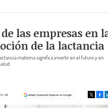
l de las empresas en l
ción de la lactancia
ctancia materna significa invertir en el futuro y en
salud.
6:02 AM
Face
Añadir Expansión Mujeres en Google
Tweet