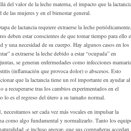
llá del valor de la leche materna, el impacto que la lactanci
d de las mujeres y en el bienestar general.
pa de lactancia requiere extraerse la leche periódicamente
eres deben estar conscientes de que tomar tiempo para ello e
lud y una necesidad de su cuerpo. Hay algunos casos en los
tar” a extraerse la leche debido a estar “ocupada” en
 juntas, se generan enfermedades como infecciones mamaria
titis (inflamación que provoca dolor) o abscesos. Esto
onar que la lactancia tiene un rol importante en ayudar al
o a recuperarse tras los cambios experimentados en el
 lo es el regreso del útero a su tamaño normal.
 necesitamos ser cada vez más vocales en impulsar la
rna como algo fundamental y normalizarlo. Tanto los equip
naturalidad -e incluso apoyar- que sus compañeras accedan 