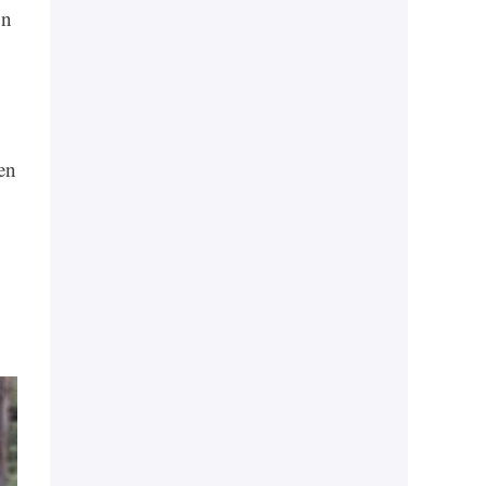
un
en