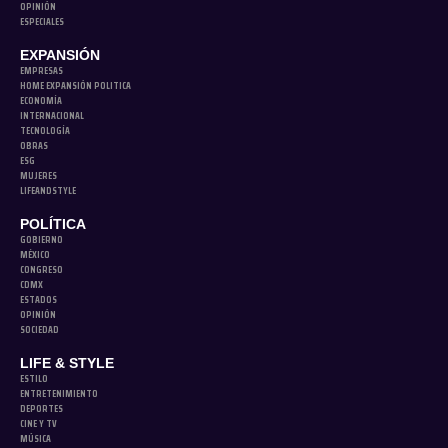
OPINIÓN
ESPECIALES
EXPANSIÓN
EMPRESAS
HOME EXPANSIÓN POLITICA
ECONOMÍA
INTERNACIONAL
TECNOLOGÍA
OBRAS
ESG
MUJERES
LIFEANDSTYLE
POLÍTICA
GOBIERNO
MÉXICO
CONGRESO
CDMX
ESTADOS
OPINIÓN
SOCIEDAD
LIFE & STYLE
ESTILO
ENTRETENIMIENTO
DEPORTES
CINE Y TV
MÚSICA