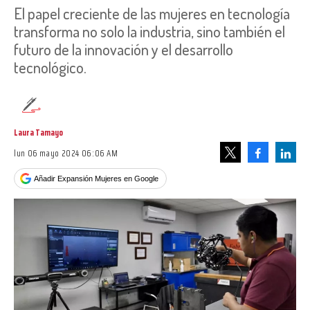
El papel creciente de las mujeres en tecnología
transforma no solo la industria, sino también el
futuro de la innovación y el desarrollo
tecnológico.
Laura Tamayo
lun 06 mayo 2024 06:06 AM
Facebook
Linke
Tweet
Añadir Expansión Mujeres en Google