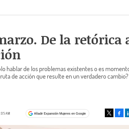
marzo. De la retórica 
ción
olo hablar de los problemas existentes o es moment
 ruta de acción que resulte en un verdadero cambio?
6:05 AM
Face
Añadir Expansión Mujeres en Google
Tweet