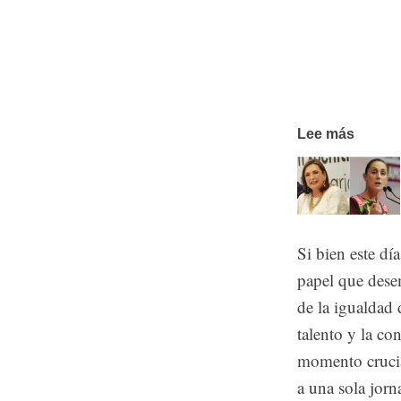
Lee más
Si bien este dí
papel que dese
de la igualdad 
talento y la co
momento crucia
a una sola jor