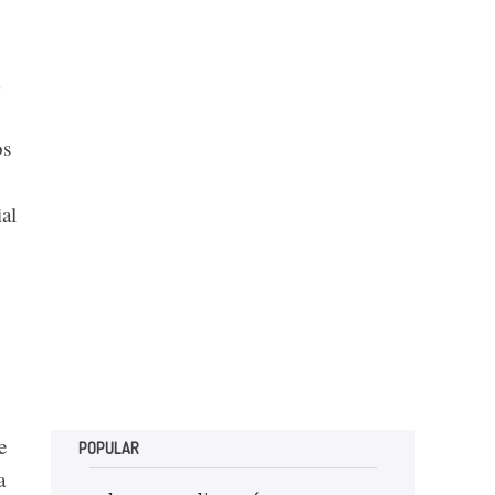
os
al
e
POPULAR
a