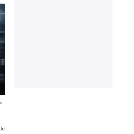
on
 de