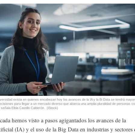
Tweet
iversidad exista en quienes encabezan hoy los avances de la IA y la Bi Data se tendrá mayor
ecisiones para llegar a un mercado diverso que abarca una amplia pluralidad de personas c
señala Elbia Castillo Calderón.
(iStock)
écada hemos visto a pasos agigantados los avances de la
ificial (IA) y el uso de la Big Data en industrias y sectores