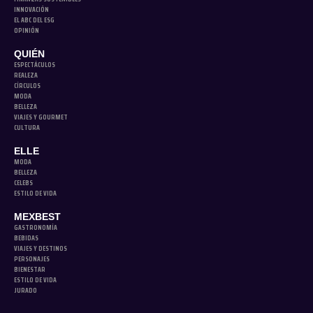
INNOVACIÓN
EL ABC DEL ESG
OPINIÓN
QUIÉN
ESPECTÁCULOS
REALEZA
CÍRCULOS
MODA
BELLEZA
VIAJES Y GOURMET
CULTURA
ELLE
MODA
BELLEZA
CELEBS
ESTILO DE VIDA
MEXBEST
GASTRONOMÍA
BEBIDAS
VIAJES Y DESTINOS
PERSONAJES
BIENESTAR
ESTILO DE VIDA
JURADO