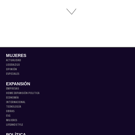
MUJERES
ACTUALIDAD
LIDERAZGO
OPINIÓN
ESPECIALES
EXPANSIÓN
EMPRESAS
HOME EXPANSIÓN POLITICA
ECONOMÍA
INTERNACIONAL
TECNOLOGÍA
OBRAS
ESG
MUJERES
LIFEANDSTYLE
POLÍTICA