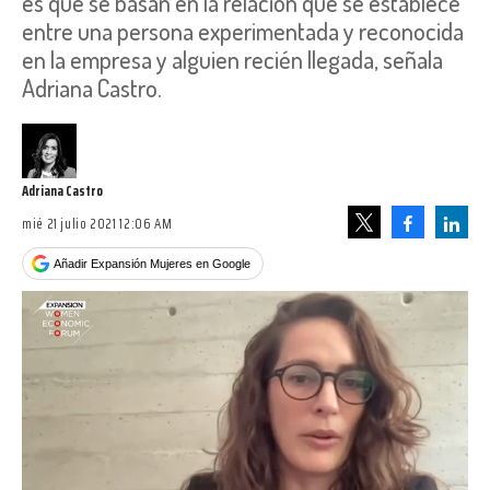
es que se basan en la relación que se establece
entre una persona experimentada y reconocida
en la empresa y alguien recién llegada, señala
Adriana Castro.
Adriana Castro
mié 21 julio 2021 12:06 AM
Facebook
Linke
Tweet
Añadir Expansión Mujeres en Google