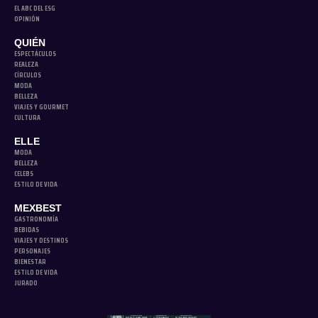
EL ABC DEL ESG
OPINIÓN
QUIÉN
ESPECTÁCULOS
REALEZA
CÍRCULOS
MODA
BELLEZA
VIAJES Y GOURMET
CULTURA
ELLE
MODA
BELLEZA
CELEBS
ESTILO DE VIDA
MEXBEST
GASTRONOMÍA
BEBIDAS
VIAJES Y DESTINOS
PERSONAJES
BIENESTAR
ESTILO DE VIDA
JURADO