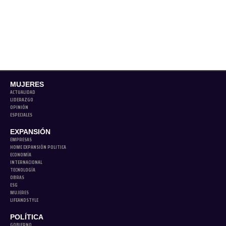
MUJERES
ACTUALIDAD
LIDERAZGO
OPINIÓN
ESPECIALES
EXPANSIÓN
EMPRESAS
HOME EXPANSIÓN POLITICA
ECONOMÍA
INTERNACIONAL
TECNOLOGÍA
OBRAS
ESG
MUJERES
LIFEANDSTYLE
POLÍTICA
GOBIERNO