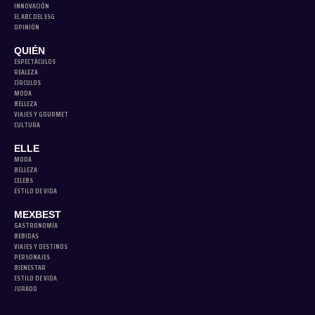
INNOVACIÓN
EL ABC DEL ESG
OPINIÓN
QUIÉN
ESPECTÁCULOS
REALEZA
CÍRCULOS
MODA
BELLEZA
VIAJES Y GOURMET
CULTURA
ELLE
MODA
BELLEZA
CELEBS
ESTILO DE VIDA
MEXBEST
GASTRONOMÍA
BEBIDAS
VIAJES Y DESTINOS
PERSONAJES
BIENESTAR
ESTILO DE VIDA
JURADO