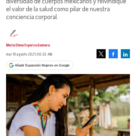
diversidad de cuerpos mexicanos y reivindique
el valor de la salud como pilar de nuestra
conciencia corporal.
María Elena Esparza Guevara
mar 19 agosto 2025 06:02 AM
Facebook
Linke
Tweet
Añadir Expansión Mujeres en Google