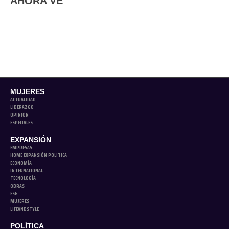
AHORA VE
MUJERES
ACTUALIDAD
LIDERAZGO
OPINIÓN
ESPECIALES
EXPANSIÓN
EMPRESAS
HOME EXPANSIÓN POLITICA
ECONOMÍA
INTERNACIONAL
TECNOLOGÍA
OBRAS
ESG
MUJERES
LIFEANDSTYLE
POLÍTICA