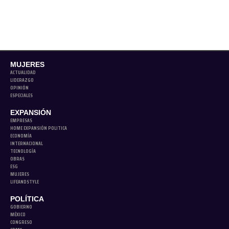
MUJERES
ACTUALIDAD
LIDERAZGO
OPINIÓN
ESPECIALES
EXPANSIÓN
EMPRESAS
HOME EXPANSIÓN POLITICA
ECONOMÍA
INTERNACIONAL
TECNOLOGÍA
OBRAS
ESG
MUJERES
LIFEANDSTYLE
POLÍTICA
GOBIERNO
MÉXICO
CONGRESO