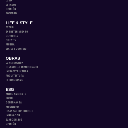
CDMX
ESTADOS
OPINIÓN
SOCIEDAD
LIFE & STYLE
ESTILO
ENTRETENIMIENTO
DEPORTES
CINE Y TV
MÚSICA
VIAJES Y GOURMET
OBRAS
CONSTRUCCIÓN
DESARROLLO INMOBILIARIO
INFRAESTRUCTURA
ARQUITECTURA
INTERIORISMO
ESG
MEDIO AMBIENTE
SOCIAL
GOBERNANZA
MOVILIDAD
FINANZAS SOSTENIBLES
INNOVACIÓN
EL ABC DEL ESG
OPINIÓN