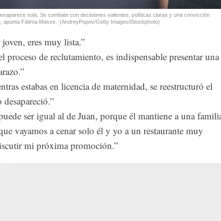
 desaparece sola. Se combate con decisiones valientes, políticas claras y una convicción
n, apunta Fátima Masse.
(AndreyPopov/Getty Images/iStockphoto)
 joven, eres muy lista.”
l proceso de reclutamiento, es indispensable presentar una
razo.”
ntras estabas en licencia de maternidad, se reestructuró el
o desapareció.”
uede ser igual al de Juan, porque él mantiene a una famili
 que vayamos a cenar solo él y yo a un restaurante muy
discutir mi próxima promoción.”