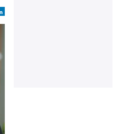
book
LinkedIn