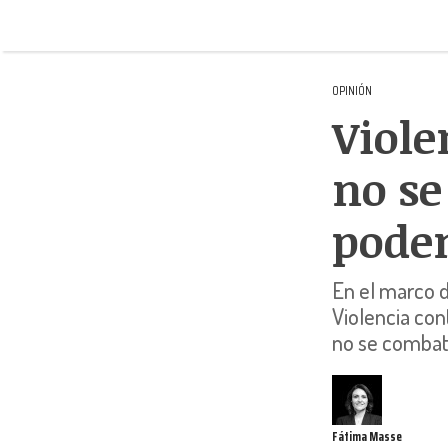
OPINIÓN
Viole
no se
pode
En el marco d
Violencia cont
no se combate
Fátima Masse