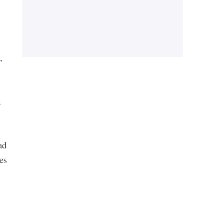
,
n
ad
es