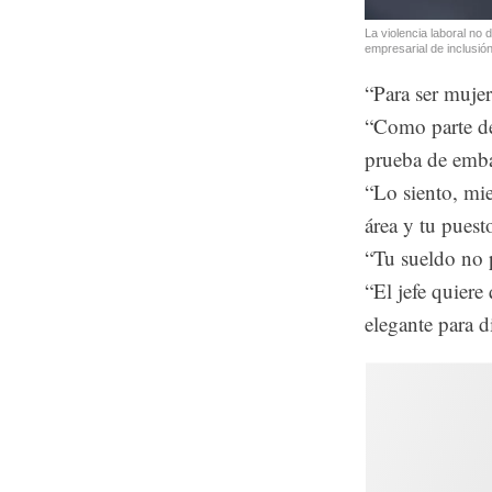
La violencia laboral no
empresarial de inclusió
“Para ser mujer
“Como parte de
prueba de emba
“Lo siento, mie
área y tu puest
“Tu sueldo no p
“El jefe quiere
elegante para 