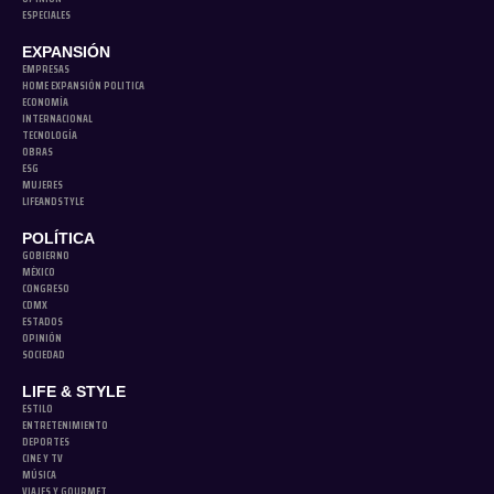
ESPECIALES
EXPANSIÓN
EMPRESAS
HOME EXPANSIÓN POLITICA
ECONOMÍA
INTERNACIONAL
TECNOLOGÍA
OBRAS
ESG
MUJERES
LIFEANDSTYLE
POLÍTICA
GOBIERNO
MÉXICO
CONGRESO
CDMX
ESTADOS
OPINIÓN
SOCIEDAD
LIFE & STYLE
ESTILO
ENTRETENIMIENTO
DEPORTES
CINE Y TV
MÚSICA
VIAJES Y GOURMET