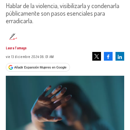
Hablar de la violencia, visibilizarla y condenarla
públicamente son pasos esenciales para
erradicarla.
Laura Tamayo
vie 13 diciembre 2024 06:01 AM
Facebook
Linke
Tweet
Añadir Expansión Mujeres en Google