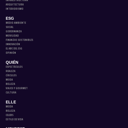
INFRAESTRUCTURA
ARQUITECTURA
INTERIORISMO
ESG
MEDIO AMBIENTE
SOCIAL
GOBERNANZA
MOVILIDAD
FINANZAS SOSTENIBLES
INNOVACIÓN
EL ABC DEL ESG
OPINIÓN
QUIÉN
ESPECTÁCULOS
REALEZA
CÍRCULOS
MODA
BELLEZA
VIAJES Y GOURMET
CULTURA
ELLE
MODA
BELLEZA
CELEBS
ESTILO DE VIDA