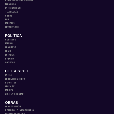
HOME EXPANSIÓN POLITICA
ECONOMÍA
INTERNACIONAL
TECNOLOGÍA
OBRAS
ESG
MUJERES
LIFEANDSTYLE
POLÍTICA
GOBIERNO
MÉXICO
CONGRESO
CDMX
ESTADOS
OPINIÓN
SOCIEDAD
LIFE & STYLE
ESTILO
ENTRETENIMIENTO
DEPORTES
CINE Y TV
MÚSICA
VIAJES Y GOURMET
OBRAS
CONSTRUCCIÓN
DESARROLLO INMOBILIARIO