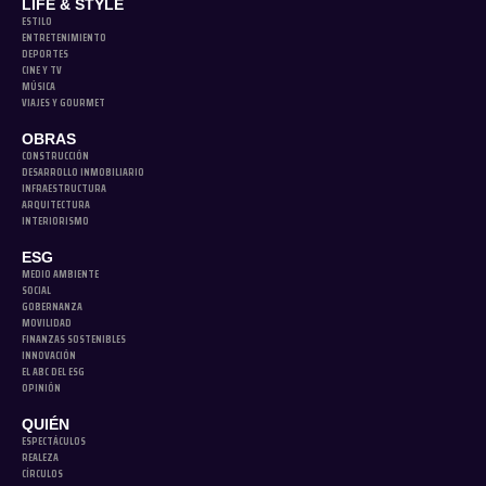
LIFE & STYLE
ESTILO
ENTRETENIMIENTO
DEPORTES
CINE Y TV
MÚSICA
VIAJES Y GOURMET
OBRAS
CONSTRUCCIÓN
DESARROLLO INMOBILIARIO
INFRAESTRUCTURA
ARQUITECTURA
INTERIORISMO
ESG
MEDIO AMBIENTE
SOCIAL
GOBERNANZA
MOVILIDAD
FINANZAS SOSTENIBLES
INNOVACIÓN
EL ABC DEL ESG
OPINIÓN
QUIÉN
ESPECTÁCULOS
REALEZA
CÍRCULOS