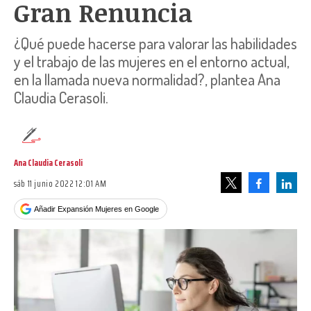
Gran Renuncia
¿Qué puede hacerse para valorar las habilidades
y el trabajo de las mujeres en el entorno actual,
en la llamada nueva normalidad?, plantea Ana
Claudia Cerasoli.
Ana Claudia Cerasoli
sáb 11 junio 2022 12:01 AM
Facebook
Linke
Tweet
Añadir Expansión Mujeres en Google