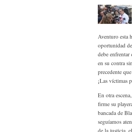
Aventuro esta h
oportunidad de
debe enfrentar 
en su contra si
precedente que
¡Las víctimas 
En otra escena,
firme su playe
bancada de Bla
seguíamos atent
de la justicia, 