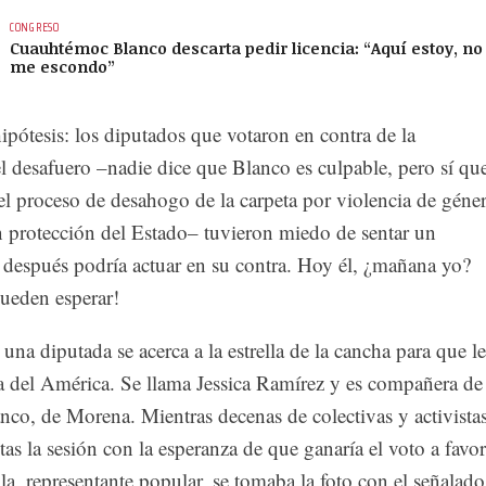
CONGRESO
Cuauhtémoc Blanco descarta pedir licencia: “Aquí estoy, no
me escondo”
ipótesis: los diputados que votaron en contra de la
l desafuero –nadie dice que Blanco es culpable, pero sí qu
el proceso de desahogo de la carpeta por violencia de géne
n protección del Estado– tuvieron miedo de sentar un
 después podría actuar en su contra. Hoy él, ¿mañana yo?
pueden esperar!
 una diputada se acerca a la estrella de la cancha para que le
ra del América. Se llama Jessica Ramírez y es compañera de
nco, de Morena. Mientras decenas de colectivas y activista
as la sesión con la esperanza de que ganaría el voto a favor
ella, representante popular, se tomaba la foto con el señalado