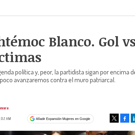
témoc Blanco. Gol vs
íctimas
enda política y, peor, la partidista sigan por encima d
 poco avanzaremos contra el muro patriarcal.
uevara
6:02 AM
Face
Añadir Expansión Mujeres en Google
Tweet