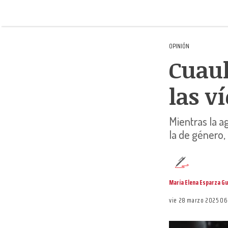
OPINIÓN
Cuauh
las v
Mientras la ag
la de género,
María Elena Esparza G
vie 28 marzo 2025 0