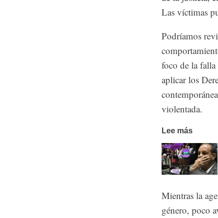
Las víctimas p
Podríamos revis
comportamiento
foco de la fall
aplicar los De
contemporánea c
violentada.
Lee más
Mientras la age
género, poco av