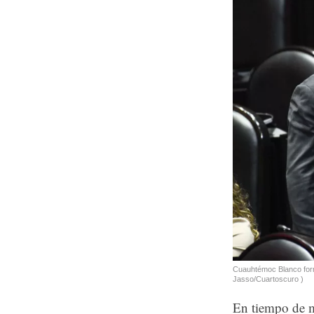
Cuauhtémoc Blanco form
Jasso/Cuartoscuro )
En tiempo de mu