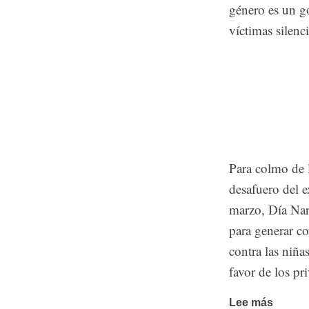
género es un go
víctimas silen
Para colmo de l
desafuero del 
marzo, Día Nar
para generar co
contra las niña
favor de los pr
Lee más