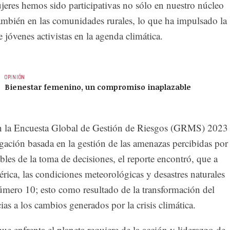
ujeres hemos sido participativas no sólo en nuestro núcleo
también en las comunidades rurales, lo que ha impulsado la
 jóvenes activistas en la agenda climática.
OPINIÓN
Bienestar femenino, un compromiso inaplazable
n la Encuesta Global de Gestión de Riesgos (GRMS) 2023
gación basada en la gestión de las amenazas percibidas por
les de la toma de decisiones, el reporte encontró, que a
rica, las condiciones meteorológicas y desastres naturales
número 10; esto como resultado de la transformación del
ias a los cambios generados por la crisis climática.
que enfrenta el planeta requiere de la acción y liderazgo de