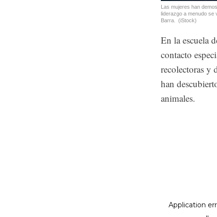
Las mujeres han demostr
liderazgo a menudo se v
Barra.
(iStock)
En la escuela 
contacto especi
recolectoras y 
han descubierto
animales.