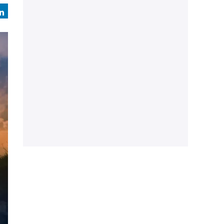
book
LinkedIn