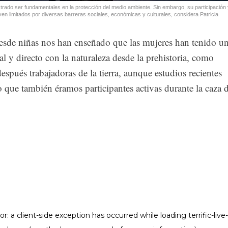
ado ser fundamentales en la protección del medio ambiente. Sin embargo, su participación 
en limitados por diversas barreras sociales, económicas y culturales, considera Patricia
desde niñas nos han enseñado que las mujeres han tenido u
al y directo con la naturaleza desde la prehistoria, como
después trabajadoras de la tierra, aunque estudios recientes
 que también éramos participantes activas durante la caza 