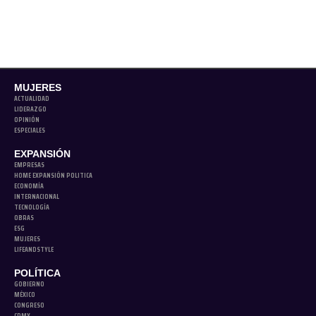
MUJERES
ACTUALIDAD
LIDERAZGO
OPINIÓN
ESPECIALES
EXPANSIÓN
EMPRESAS
HOME EXPANSIÓN POLITICA
ECONOMÍA
INTERNACIONAL
TECNOLOGÍA
OBRAS
ESG
MUJERES
LIFEANDSTYLE
POLÍTICA
GOBIERNO
MÉXICO
CONGRESO
CDMX