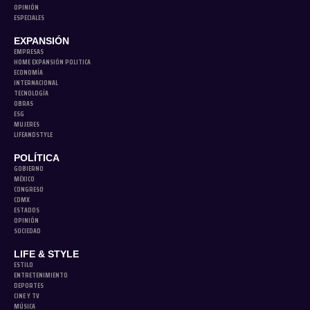
OPINIÓN
ESPECIALES
EXPANSIÓN
EMPRESAS
HOME EXPANSIÓN POLITICA
ECONOMÍA
INTERNACIONAL
TECNOLOGÍA
OBRAS
ESG
MUJERES
LIFEANDSTYLE
POLÍTICA
GOBIERNO
MÉXICO
CONGRESO
CDMX
ESTADOS
OPINIÓN
SOCIEDAD
LIFE & STYLE
ESTILO
ENTRETENIMIENTO
DEPORTES
CINE Y TV
MÚSICA