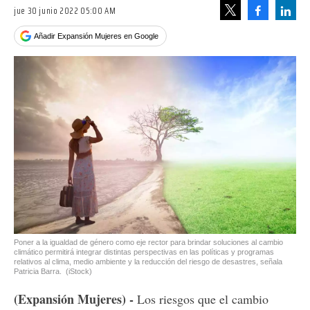
jue 30 junio 2022 05:00 AM
Facebook
Linke
Tweet
Añadir Expansión Mujeres en Google
Poner a la igualdad de género como eje rector para brindar soluciones al cambio
climático permitirá integrar distintas perspectivas en las políticas y programas
relativos al clima, medio ambiente y la reducción del riesgo de desastres, señala
Patricia Barra.
(iStock)
(Expansión Mujeres) -
Los riesgos que el cambio