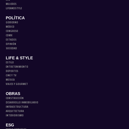
MUJERES
LIFEANDSTYLE
POLÍTICA
GOBIERNO
MÉXICO
CONGRESO
CDMX
ESTADOS
OPINIÓN
SOCIEDAD
LIFE & STYLE
ESTILO
ENTRETENIMIENTO
DEPORTES
CINE Y TV
MÚSICA
VIAJES Y GOURMET
OBRAS
CONSTRUCCIÓN
DESARROLLO INMOBILIARIO
INFRAESTRUCTURA
ARQUITECTURA
INTERIORISMO
ESG