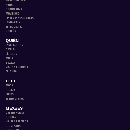
MEDIO AMBIENTE
SOCIAL
GOBERNANZA
MOVILIDAD
FINANZAS SOSTENIBLES
INNOVACIÓN
EL ABC DEL ESG
OPINIÓN
QUIÉN
ESPECTÁCULOS
REALEZA
CÍRCULOS
MODA
BELLEZA
VIAJES Y GOURMET
CULTURA
ELLE
MODA
BELLEZA
CELEBS
ESTILO DE VIDA
MEXBEST
GASTRONOMÍA
BEBIDAS
VIAJES Y DESTINOS
PERSONAJES