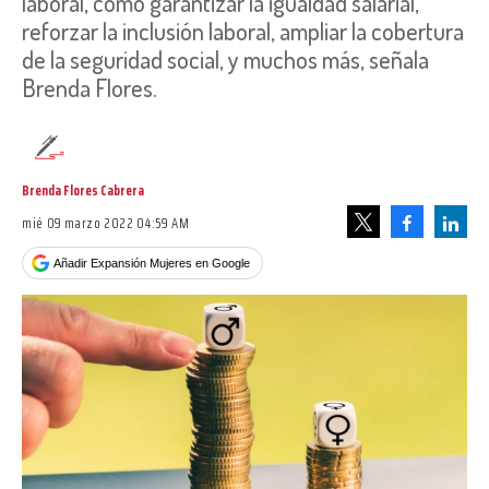
laboral, como garantizar la igualdad salarial,
reforzar la inclusión laboral, ampliar la cobertura
de la seguridad social, y muchos más, señala
Brenda Flores.
Brenda Flores Cabrera
mié 09 marzo 2022 04:59 AM
Facebook
Linke
Tweet
Añadir Expansión Mujeres en Google