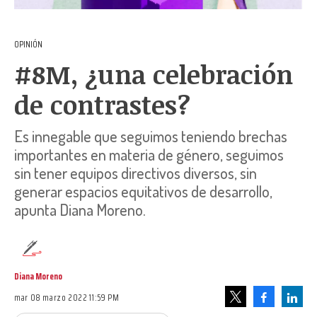
OPINIÓN
#8M, ¿una celebración
de contrastes?
Es innegable que seguimos teniendo brechas
importantes en materia de género, seguimos
sin tener equipos directivos diversos, sin
generar espacios equitativos de desarrollo,
apunta Diana Moreno.
Diana Moreno
mar 08 marzo 2022 11:59 PM
Facebook
Linke