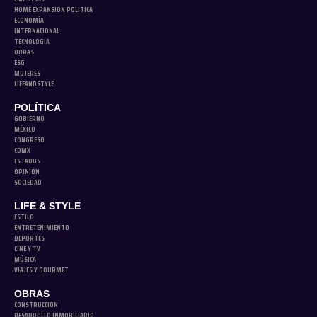
HOME EXPANSIÓN POLITICA
ECONOMÍA
INTERNACIONAL
TECNOLOGÍA
OBRAS
ESG
MUJERES
LIFEANDSTYLE
POLÍTICA
GOBIERNO
MÉXICO
CONGRESO
CDMX
ESTADOS
OPINIÓN
SOCIEDAD
LIFE & STYLE
ESTILO
ENTRETENIMIENTO
DEPORTES
CINE Y TV
MÚSICA
VIAJES Y GOURMET
OBRAS
CONSTRUCCIÓN
DESARROLLO INMOBILIARIO