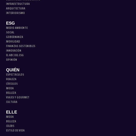
INFRAESTRUCTURA
ARQUITECTURA
INTERIORISMO
ESG
MEDIO AMBIENTE
SOCIAL
GOBERNANZA
MOVILIDAD
FINANZAS SOSTENIBLES
INNOVACIÓN
EL ABC DEL ESG
OPINIÓN
QUIÉN
ESPECTÁCULOS
REALEZA
CÍRCULOS
MODA
BELLEZA
VIAJES Y GOURMET
CULTURA
ELLE
MODA
BELLEZA
CELEBS
ESTILO DE VIDA