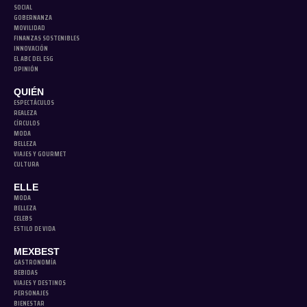
SOCIAL
GOBERNANZA
MOVILIDAD
FINANZAS SOSTENIBLES
INNOVACIÓN
EL ABC DEL ESG
OPINIÓN
QUIÉN
ESPECTÁCULOS
REALEZA
CÍRCULOS
MODA
BELLEZA
VIAJES Y GOURMET
CULTURA
ELLE
MODA
BELLEZA
CELEBS
ESTILO DE VIDA
MEXBEST
GASTRONOMÍA
BEBIDAS
VIAJES Y DESTINOS
PERSONAJES
BIENESTAR