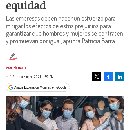
equidad
Las empresas deben hacer un esfuerzo para
mitigar los efectos de estos prejuicios para
garantizar que hombres y mujeres se contraten
y promuevan por igual, apunta Patricia Barra.
Patricia Barra
mié 24 noviembre 2021 11:59 PM
Facebook
Linke
Tweet
Añadir Expansión Mujeres en Google