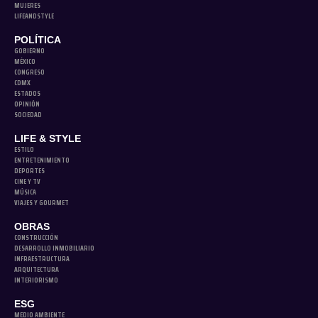
MUJERES
LIFEANDSTYLE
POLÍTICA
GOBIERNO
MÉXICO
CONGRESO
CDMX
ESTADOS
OPINIÓN
SOCIEDAD
LIFE & STYLE
ESTILO
ENTRETENIMIENTO
DEPORTES
CINE Y TV
MÚSICA
VIAJES Y GOURMET
OBRAS
CONSTRUCCIÓN
DESARROLLO INMOBILIARIO
INFRAESTRUCTURA
ARQUITECTURA
INTERIORISMO
ESG
MEDIO AMBIENTE