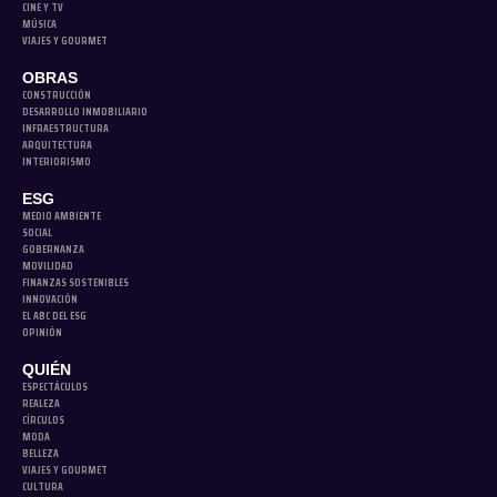
CINE Y TV
MÚSICA
VIAJES Y GOURMET
OBRAS
CONSTRUCCIÓN
DESARROLLO INMOBILIARIO
INFRAESTRUCTURA
ARQUITECTURA
INTERIORISMO
ESG
MEDIO AMBIENTE
SOCIAL
GOBERNANZA
MOVILIDAD
FINANZAS SOSTENIBLES
INNOVACIÓN
EL ABC DEL ESG
OPINIÓN
QUIÉN
ESPECTÁCULOS
REALEZA
CÍRCULOS
MODA
BELLEZA
VIAJES Y GOURMET
CULTURA