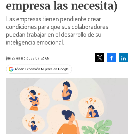
empresa las necesita)
Las empresas tienen pendiente crear
condiciones para que sus colaboradores
puedan trabajar en el desarrollo de su
inteligencia emocional.
jue 27 enero 2022 07:52 AM
Facebook
Linke
Tweet
Añadir Expansión Mujeres en Google