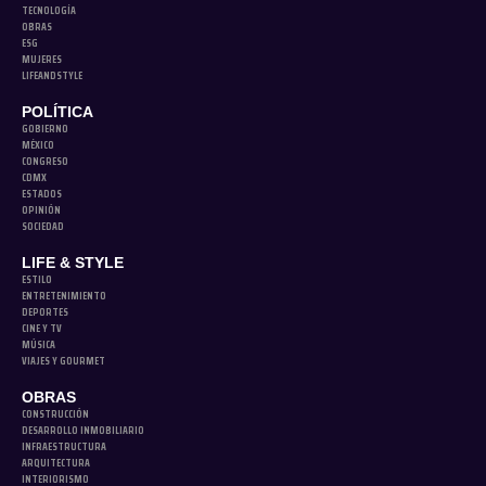
TECNOLOGÍA
OBRAS
ESG
MUJERES
LIFEANDSTYLE
POLÍTICA
GOBIERNO
MÉXICO
CONGRESO
CDMX
ESTADOS
OPINIÓN
SOCIEDAD
LIFE & STYLE
ESTILO
ENTRETENIMIENTO
DEPORTES
CINE Y TV
MÚSICA
VIAJES Y GOURMET
OBRAS
CONSTRUCCIÓN
DESARROLLO INMOBILIARIO
INFRAESTRUCTURA
ARQUITECTURA
INTERIORISMO