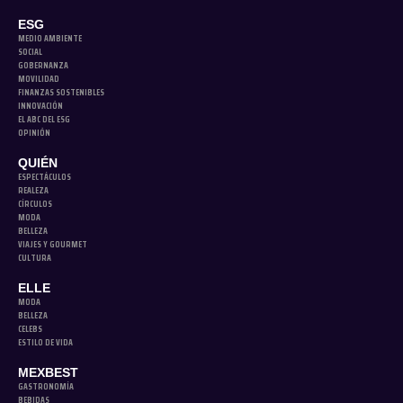
ESG
MEDIO AMBIENTE
SOCIAL
GOBERNANZA
MOVILIDAD
FINANZAS SOSTENIBLES
INNOVACIÓN
EL ABC DEL ESG
OPINIÓN
QUIÉN
ESPECTÁCULOS
REALEZA
CÍRCULOS
MODA
BELLEZA
VIAJES Y GOURMET
CULTURA
ELLE
MODA
BELLEZA
CELEBS
ESTILO DE VIDA
MEXBEST
GASTRONOMÍA
BEBIDAS