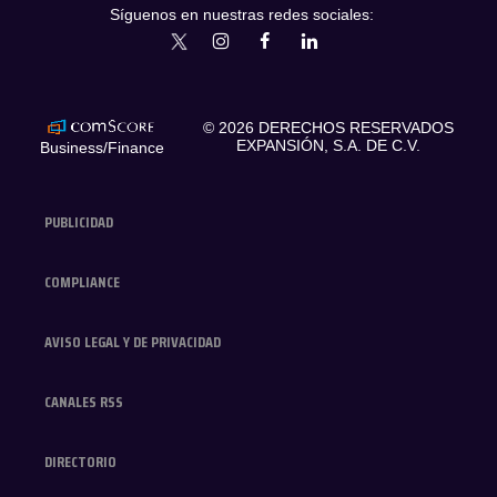
Síguenos en nuestras redes sociales:
expansionmx
ExpansionMex
expansion
expansionmx
© 2026 DERECHOS RESERVADOS
EXPANSIÓN, S.A. DE C.V.
Business/Finance
PUBLICIDAD
COMPLIANCE
AVISO LEGAL Y DE PRIVACIDAD
CANALES RSS
DIRECTORIO