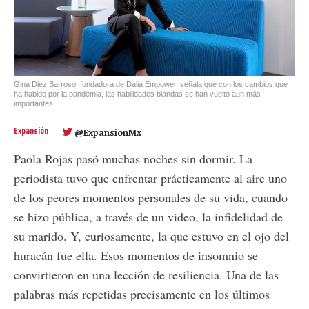
Gina Diez Barroso, fundadora de Dalia Empower, señala que con los cambios que
ha habido por la pandemia, las habilidades blandas se han vuelto aun más
importantes.
Expansión
@ExpansionMx
Paola Rojas pasó muchas noches sin dormir. La
periodista tuvo que enfrentar prácticamente al aire uno
de los peores momentos personales de su vida, cuando
se hizo pública, a través de un video, la infidelidad de
su marido. Y, curiosamente, la que estuvo en el ojo del
huracán fue ella. Esos momentos de insomnio se
convirtieron en una lección de resiliencia. Una de las
palabras más repetidas precisamente en los últimos