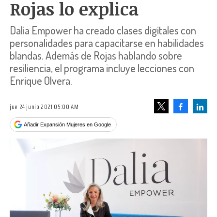
Rojas lo explica
Dalia Empower ha creado clases digitales con
personalidades para capacitarse en habilidades
blandas. Además de Rojas hablando sobre
resiliencia, el programa incluye lecciones con
Enrique Olvera.
jue 24 junio 2021 05:00 AM
Facebook
Linke
Tweet
Añadir Expansión Mujeres en Google