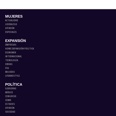
MUJERES
ACTUALIDAD
LIDERAZGO
OPINIÓN
ESPECIALES
EXPANSIÓN
EMPRESAS
HOME EXPANSIÓN POLITICA
ECONOMÍA
INTERNACIONAL
TECNOLOGÍA
OBRAS
ESG
MUJERES
LIFEANDSTYLE
POLÍTICA
GOBIERNO
MÉXICO
CONGRESO
CDMX
ESTADOS
OPINIÓN
SOCIEDAD