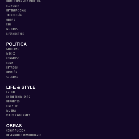
HOME EXPANSIÓN POLITICA
ECONOMÍA
INTERNACIONAL
TECNOLOGÍA
OBRAS
ESG
MUJERES
LIFEANDSTYLE
POLÍTICA
GOBIERNO
MÉXICO
CONGRESO
CDMX
ESTADOS
OPINIÓN
SOCIEDAD
LIFE & STYLE
ESTILO
ENTRETENIMIENTO
DEPORTES
CINE Y TV
MÚSICA
VIAJES Y GOURMET
OBRAS
CONSTRUCCIÓN
DESARROLLO INMOBILIARIO