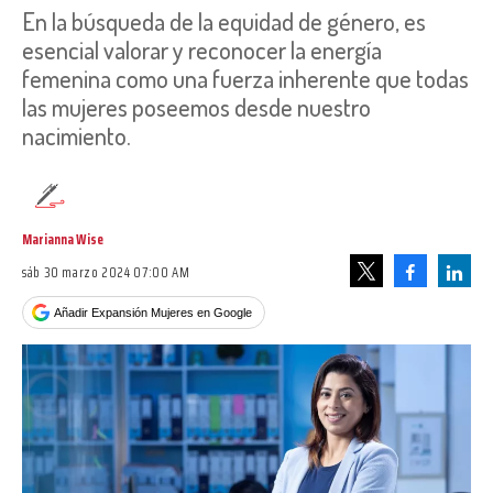
En la búsqueda de la equidad de género, es
esencial valorar y reconocer la energía
femenina como una fuerza inherente que todas
las mujeres poseemos desde nuestro
nacimiento.
Marianna Wise
sáb 30 marzo 2024 07:00 AM
Facebook
Linke
Tweet
Añadir Expansión Mujeres en Google