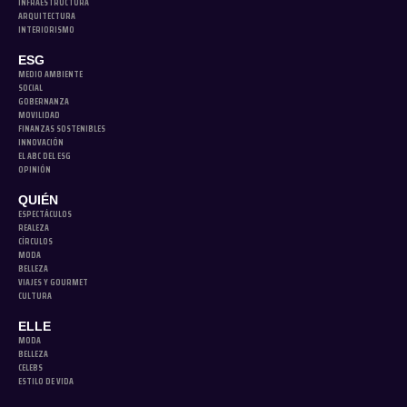
INFRAESTRUCTURA
ARQUITECTURA
INTERIORISMO
ESG
MEDIO AMBIENTE
SOCIAL
GOBERNANZA
MOVILIDAD
FINANZAS SOSTENIBLES
INNOVACIÓN
EL ABC DEL ESG
OPINIÓN
QUIÉN
ESPECTÁCULOS
REALEZA
CÍRCULOS
MODA
BELLEZA
VIAJES Y GOURMET
CULTURA
ELLE
MODA
BELLEZA
CELEBS
ESTILO DE VIDA