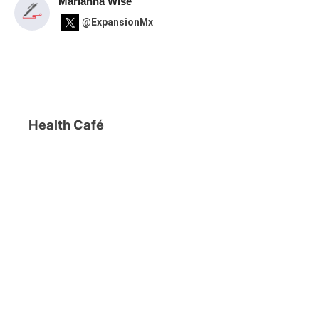
Marianna Wise
@ExpansionMx
Health Café