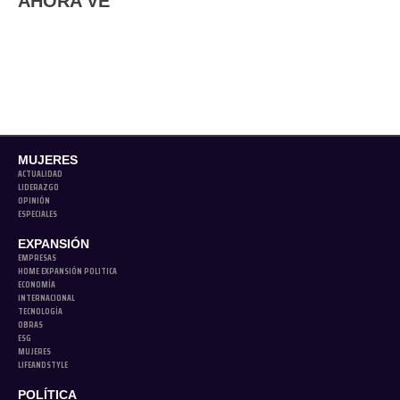
AHORA VE
MUJERES
ACTUALIDAD
LIDERAZGO
OPINIÓN
ESPECIALES
EXPANSIÓN
EMPRESAS
HOME EXPANSIÓN POLITICA
ECONOMÍA
INTERNACIONAL
TECNOLOGÍA
OBRAS
ESG
MUJERES
LIFEANDSTYLE
POLÍTICA