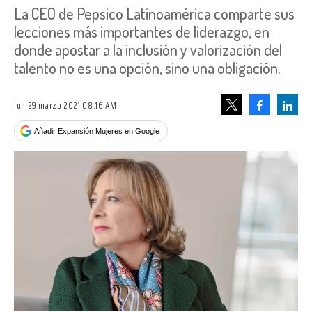
La CEO de Pepsico Latinoamérica comparte sus
lecciones más importantes de liderazgo, en
donde apostar a la inclusión y valorización del
talento no es una opción, sino una obligación.
lun 29 marzo 2021 08:16 AM
Facebook
Linke
Tweet
Añadir Expansión Mujeres en Google