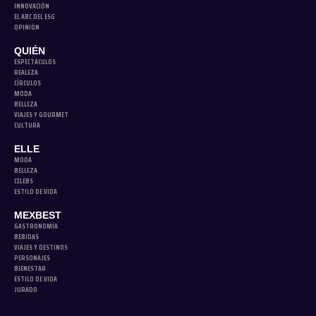
INNOVACIÓN
EL ABC DEL ESG
OPINIÓN
QUIÉN
ESPECTÁCULOS
REALEZA
CÍRCULOS
MODA
BELLEZA
VIAJES Y GOURMET
CULTURA
ELLE
MODA
BELLEZA
CELEBS
ESTILO DE VIDA
MEXBEST
GASTRONOMÍA
BEBIDAS
VIAJES Y DESTINOS
PERSONAJES
BIENESTAR
ESTILO DE VIDA
JURADO