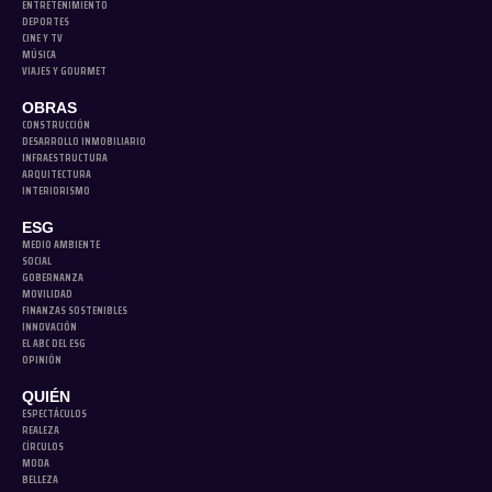
ENTRETENIMIENTO
DEPORTES
CINE Y TV
MÚSICA
VIAJES Y GOURMET
OBRAS
CONSTRUCCIÓN
DESARROLLO INMOBILIARIO
INFRAESTRUCTURA
ARQUITECTURA
INTERIORISMO
ESG
MEDIO AMBIENTE
SOCIAL
GOBERNANZA
MOVILIDAD
FINANZAS SOSTENIBLES
INNOVACIÓN
EL ABC DEL ESG
OPINIÓN
QUIÉN
ESPECTÁCULOS
REALEZA
CÍRCULOS
MODA
BELLEZA