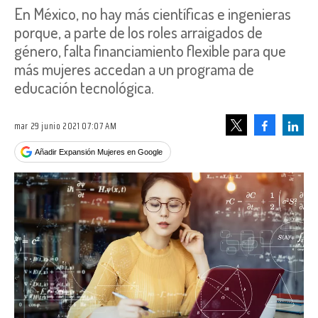
En México, no hay más científicas e ingenieras
porque, a parte de los roles arraigados de
género, falta financiamiento flexible para que
más mujeres accedan a un programa de
educación tecnológica.
mar 29 junio 2021 07:07 AM
Facebook
Linke
Tweet
Añadir Expansión Mujeres en Google