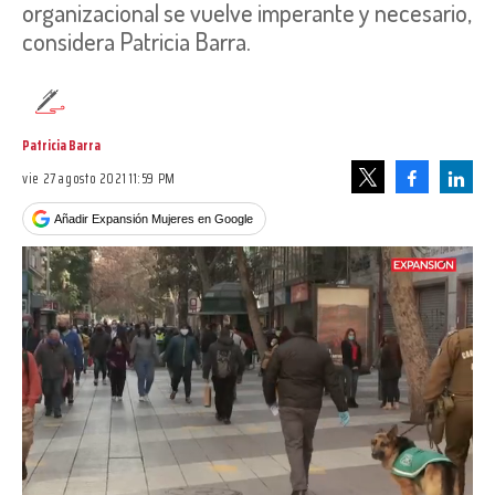
organizacional se vuelve imperante y necesario,
considera Patricia Barra.
Patricia Barra
vie 27 agosto 2021 11:59 PM
Facebook
Linke
Tweet
Añadir Expansión Mujeres en Google
Loaded
:
Unmute