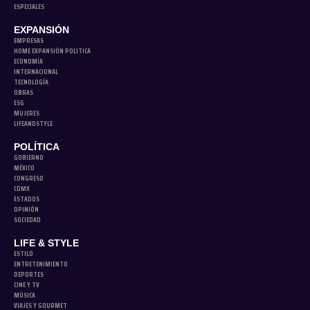
ESPECIALES
EXPANSIÓN
EMPRESAS
HOME EXPANSIÓN POLITICA
ECONOMÍA
INTERNACIONAL
TECNOLOGÍA
OBRAS
ESG
MUJERES
LIFEANDSTYLE
POLÍTICA
GOBIERNO
MÉXICO
CONGRESO
CDMX
ESTADOS
OPINIÓN
SOCIEDAD
LIFE & STYLE
ESTILO
ENTRETENIMIENTO
DEPORTES
CINE Y TV
MÚSICA
VIAJES Y GOURMET