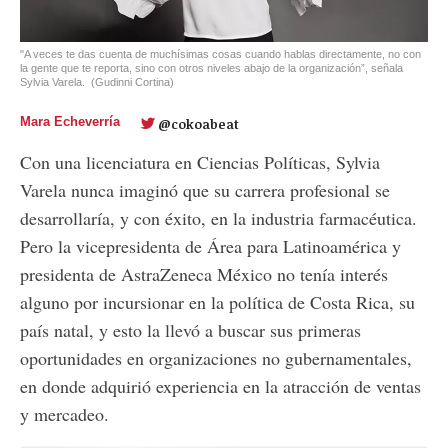
"A veces te das cuenta de muchísimas cosas cuando hablas directamente, no con
la gente que te reporta, sino con otros niveles abajo de la organización”, señala
Sylvia Varela.
(Gudinni Cortina)
Mara Echeverría
@cokoabeat
Con una licenciatura en Ciencias Políticas, Sylvia
Varela nunca imaginó que su carrera profesional se
desarrollaría, y con éxito, en la industria farmacéutica.
Pero la vicepresidenta de Área para Latinoamérica y
presidenta de AstraZeneca México no tenía interés
alguno por incursionar en la política de Costa Rica, su
país natal, y esto la llevó a buscar sus primeras
oportunidades en organizaciones no gubernamentales,
en donde adquirió experiencia en la atracción de ventas
y mercadeo.