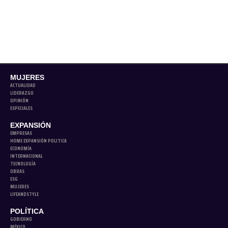
MUJERES
ACTUALIDAD
LIDERAZGO
OPINIÓN
ESPECIALES
EXPANSIÓN
EMPRESAS
HOME EXPANSIÓN POLITICA
ECONOMÍA
INTERNACIONAL
TECNOLOGÍA
OBRAS
ESG
MUJERES
LIFEANDSTYLE
POLÍTICA
GOBIERNO
MÉXICO