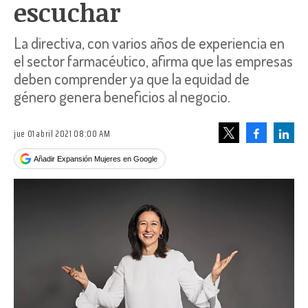
escuchar
La directiva, con varios años de experiencia en
el sector farmacéutico, afirma que las empresas
deben comprender ya que la equidad de
género genera beneficios al negocio.
jue 01 abril 2021 08:00 AM
Facebook
Linke
Tweet
Añadir Expansión Mujeres en Google