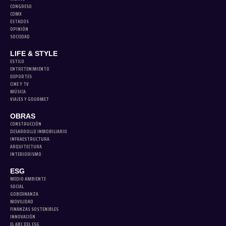
CONGRESO
CDMX
ESTADOS
OPINIÓN
SOCIEDAD
LIFE & STYLE
ESTILO
ENTRETENIMIENTO
DEPORTES
CINE Y TV
MÚSICA
VIAJES Y GOURMET
OBRAS
CONSTRUCCIÓN
DESARROLLO INMOBILIARIO
INFRAESTRUCTURA
ARQUITECTURA
INTERIORISMO
ESG
MEDIO AMBIENTE
SOCIAL
GOBERNANZA
MOVILIDAD
FINANZAS SOSTENIBLES
INNOVACIÓN
EL ABC DEL ESG