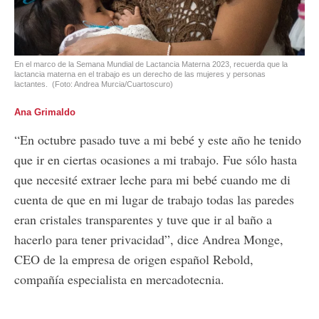
En el marco de la Semana Mundial de Lactancia Materna 2023, recuerda que la
lactancia materna en el trabajo es un derecho de las mujeres y personas
lactantes.
(Foto: Andrea Murcia/Cuartoscuro)
Ana Grimaldo
“En octubre pasado tuve a mi bebé y este año he tenido
que ir en ciertas ocasiones a mi trabajo. Fue sólo hasta
que necesité extraer leche para mi bebé cuando me di
cuenta de que en mi lugar de trabajo todas las paredes
eran cristales transparentes y tuve que ir al baño a
hacerlo para tener privacidad”, dice Andrea Monge,
CEO de la empresa de origen español Rebold,
compañía especialista en mercadotecnia.