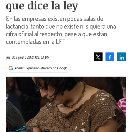
que dice la ley
En las empresas existen pocas salas de
lactancia, tanto que no existe ni siquiera una
cifra oficial al respecto, pese a que están
contempladas en la LFT.
jue 05 agosto 2021 09:23 PM
Facebook
Linke
Tweet
Añadir Expansión Mujeres en Google