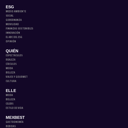
ESG
MEDIO AMBIENTE
SOCIAL
GOBERNANZA
MOVILIDAD
FINANZAS SOSTENIBLES
INNOVACIÓN
EL ABC DEL ESG
OPINIÓN
QUIÉN
ESPECTÁCULOS
REALEZA
CÍRCULOS
MODA
BELLEZA
VIAJES Y GOURMET
CULTURA
ELLE
MODA
BELLEZA
CELEBS
ESTILO DE VIDA
MEXBEST
GASTRONOMÍA
BEBIDAS