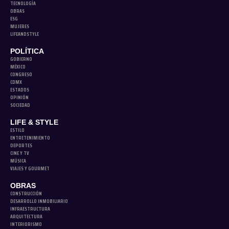
TECNOLOGÍA
OBRAS
ESG
MUJERES
LIFEANDSTYLE
POLÍTICA
GOBIERNO
MÉXICO
CONGRESO
CDMX
ESTADOS
OPINIÓN
SOCIEDAD
LIFE & STYLE
ESTILO
ENTRETENIMIENTO
DEPORTES
CINE Y TV
MÚSICA
VIAJES Y GOURMET
OBRAS
CONSTRUCCIÓN
DESARROLLO INMOBILIARIO
INFRAESTRUCTURA
ARQUITECTURA
INTERIORISMO