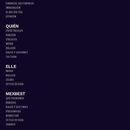
FINANZAS SOSTENIBLES
INNOVACIÓN
EL ABC DEL ESG
OPINIÓN
QUIÉN
ESPECTÁCULOS
REALEZA
CÍRCULOS
MODA
BELLEZA
VIAJES Y GOURMET
CULTURA
ELLE
MODA
BELLEZA
CELEBS
ESTILO DE VIDA
MEXBEST
GASTRONOMÍA
BEBIDAS
VIAJES Y DESTINOS
PERSONAJES
BIENESTAR
ESTILO DE VIDA
JURADO