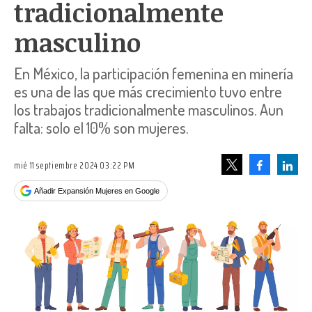
tradicionalmente
masculino
En México, la participación femenina en minería
es una de las que más crecimiento tuvo entre
los trabajos tradicionalmente masculinos. Aun
falta: solo el 10% son mujeres.
mié 11 septiembre 2024 03:22 PM
Facebook
Linke
Tweet
Añadir Expansión Mujeres en Google