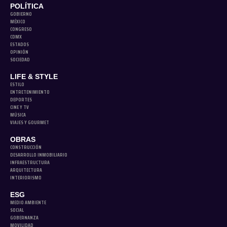
POLÍTICA
GOBIERNO
MÉXICO
CONGRESO
CDMX
ESTADOS
OPINIÓN
SOCIEDAD
LIFE & STYLE
ESTILO
ENTRETENIMIENTO
DEPORTES
CINE Y TV
MÚSICA
VIAJES Y GOURMET
OBRAS
CONSTRUCCIÓN
DESARROLLO INMOBILIARIO
INFRAESTRUCTURA
ARQUITECTURA
INTERIORISMO
ESG
MEDIO AMBIENTE
SOCIAL
GOBERNANZA
MOVILIDAD