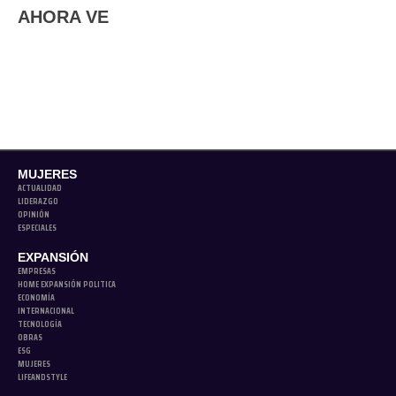
AHORA VE
MUJERES
ACTUALIDAD
LIDERAZGO
OPINIÓN
ESPECIALES
EXPANSIÓN
EMPRESAS
HOME EXPANSIÓN POLITICA
ECONOMÍA
INTERNACIONAL
TECNOLOGÍA
OBRAS
ESG
MUJERES
LIFEANDSTYLE