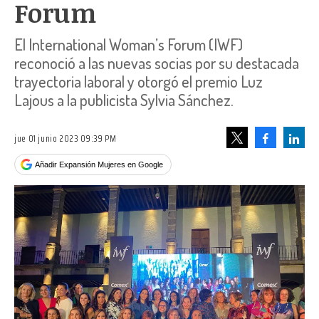
Forum
El International Woman’s Forum (IWF)
reconoció a las nuevas socias por su destacada
trayectoria laboral y otorgó el premio Luz
Lajous a la publicista Sylvia Sánchez.
jue 01 junio 2023 09:39 PM
Facebook
Linke
Tweet
Añadir Expansión Mujeres en Google