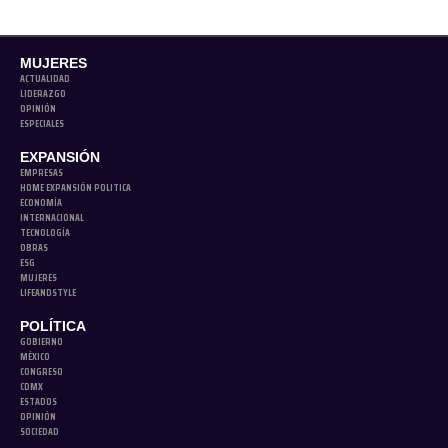
MUJERES
ACTUALIDAD
LIDERAZGO
OPINIÓN
ESPECIALES
EXPANSIÓN
EMPRESAS
HOME EXPANSIÓN POLITICA
ECONOMÍA
INTERNACIONAL
TECNOLOGÍA
OBRAS
ESG
MUJERES
LIFEANDSTYLE
POLÍTICA
GOBIERNO
MÉXICO
CONGRESO
CDMX
ESTADOS
OPINIÓN
SOCIEDAD