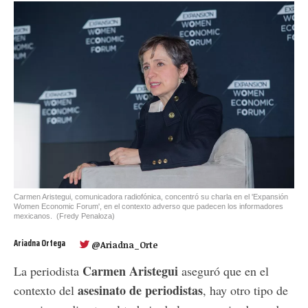
Carmen Aristegui, comunicadora radiofónica, concentró su charla en el 'Expansión
Women Economic Forum', en el contexto adverso que padecen los informadores
mexicanos.
(Fredy Penaloza)
Ariadna Ortega
@Ariadna_Orte
Carmen Aristegui
La periodista
aseguró que en el
asesinato de periodistas
contexto del
, hay otro tipo de