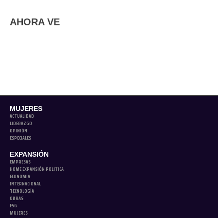
AHORA VE
MUJERES
ACTUALIDAD
LIDERAZGO
OPINIÓN
ESPECIALES
EXPANSIÓN
EMPRESAS
HOME EXPANSIÓN POLITICA
ECONOMÍA
INTERNACIONAL
TECNOLOGÍA
OBRAS
ESG
MUJERES