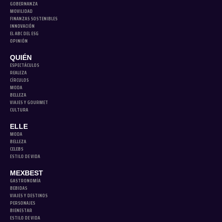
GOBERNANZA
MOVILIDAD
FINANZAS SOSTENIBLES
INNOVACIÓN
EL ABC DEL ESG
OPINIÓN
QUIÉN
ESPECTÁCULOS
REALEZA
CÍRCULOS
MODA
BELLEZA
VIAJES Y GOURMET
CULTURA
ELLE
MODA
BELLEZA
CELEBS
ESTILO DE VIDA
MEXBEST
GASTRONOMÍA
BEBIDAS
VIAJES Y DESTINOS
PERSONAJES
BIENESTAR
ESTILO DE VIDA