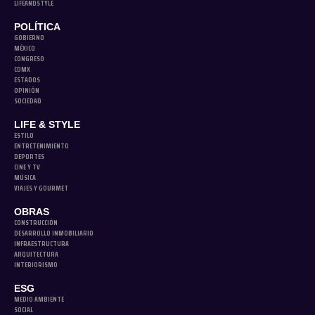
LIFEANDSTYLE
POLÍTICA
GOBIERNO
MÉXICO
CONGRESO
CDMX
ESTADOS
OPINIÓN
SOCIEDAD
LIFE & STYLE
ESTILO
ENTRETENIMIENTO
DEPORTES
CINE Y TV
MÚSICA
VIAJES Y GOURMET
OBRAS
CONSTRUCCIÓN
DESARROLLO INMOBILIARIO
INFRAESTRUCTURA
ARQUITECTURA
INTERIORISMO
ESG
MEDIO AMBIENTE
SOCIAL