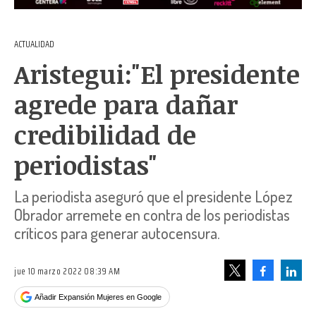
ACTUALIDAD
Aristegui:"El presidente
agrede para dañar
credibilidad de
periodistas"
La periodista aseguró que el presidente López
Obrador arremete en contra de los periodistas
críticos para generar autocensura.
jue 10 marzo 2022 08:39 AM
Facebook
Linke
Tweet
Añadir Expansión Mujeres en Google