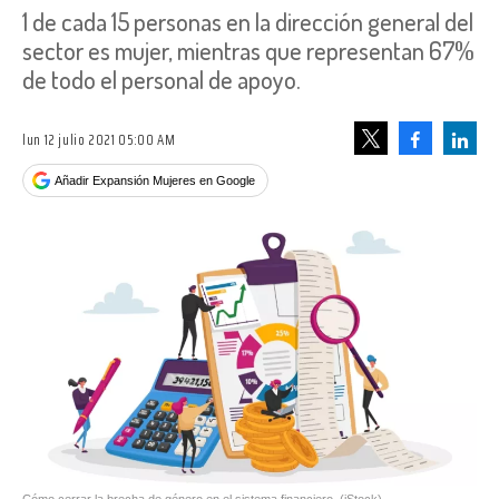
1 de cada 15 personas en la dirección general del
sector es mujer, mientras que representan 67%
de todo el personal de apoyo.
lun 12 julio 2021 05:00 AM
Facebook
Linke
Tweet
Añadir Expansión Mujeres en Google
Cómo cerrar la brecha de género en el sistema financiero
(iStock)