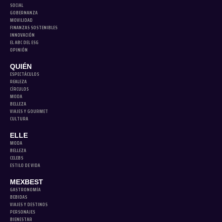
SOCIAL
GOBERNANZA
MOVILIDAD
FINANZAS SOSTENIBLES
INNOVACIÓN
EL ABC DEL ESG
OPINIÓN
QUIÉN
ESPECTÁCULOS
REALEZA
CÍRCULOS
MODA
BELLEZA
VIAJES Y GOURMET
CULTURA
ELLE
MODA
BELLEZA
CELEBS
ESTILO DE VIDA
MEXBEST
GASTRONOMÍA
BEBIDAS
VIAJES Y DESTINOS
PERSONAJES
BIENESTAR