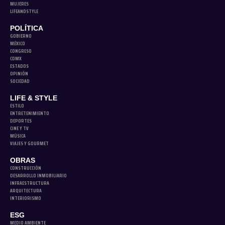
MUJERES
LIFEANDSTYLE
POLÍTICA
GOBIERNO
MÉXICO
CONGRESO
CDMX
ESTADOS
OPINIÓN
SOCIEDAD
LIFE & STYLE
ESTILO
ENTRETENIMIENTO
DEPORTES
CINE Y TV
MÚSICA
VIAJES Y GOURMET
OBRAS
CONSTRUCCIÓN
DESARROLLO INMOBILIARIO
INFRAESTRUCTURA
ARQUITECTURA
INTERIORISMO
ESG
MEDIO AMBIENTE