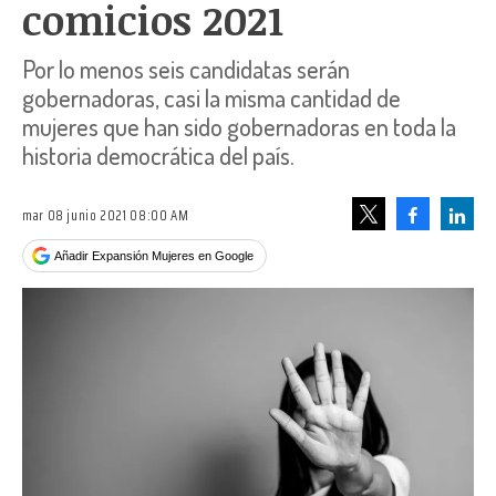
comicios 2021
Por lo menos seis candidatas serán
gobernadoras, casi la misma cantidad de
mujeres que han sido gobernadoras en toda la
historia democrática del país.
mar 08 junio 2021 08:00 AM
Facebook
Linke
Tweet
Añadir Expansión Mujeres en Google