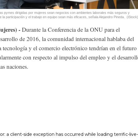
las pymes dirigidas por mujeres sean negocios con ambientes laborales más seguros y
e la participación y el trabajo en equipo sean más eficaces, señala Alejandro Pineda.
(iStock
jeres) -
Durante la Conferencia de la ONU para el
arrollo de 2016, la comunidad internacional hablaba del
a tecnología y el comercio electrónico tendrían en el futuro
ularmente con respecto al impulso del empleo y el desarrol
as naciones.