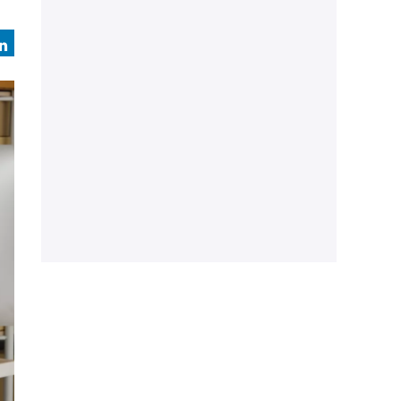
book
LinkedIn