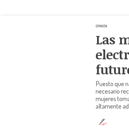
OPINIÓN
Las m
elect
futur
Puesto que na
necesario re
mujeres toma
altamente ad