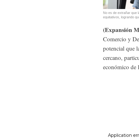
No es de extrañar que 
equitativos, logrando qu
(Expansión Mu
Comercio y Des
potencial que l
cercano, partic
económico de l