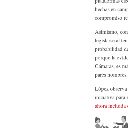
plataformas ele
hechas en camp
compromiso rea
Asimismo, cons
legislarse al t
probabilidad d
porque la evid
Cámaras, es má
pares hombres.
López observa s
iniciativa para
ahora incluida 