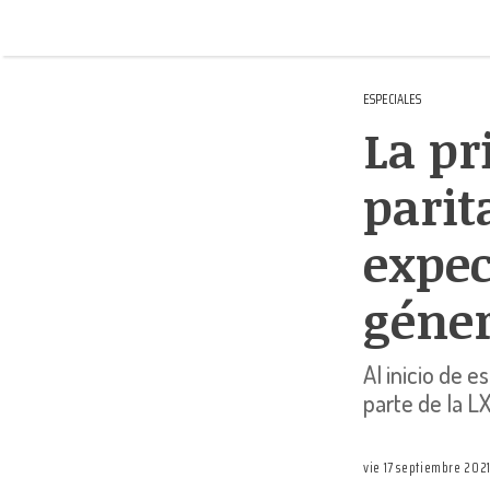
ESPECIALES
La pr
parit
expec
géne
Al inicio de 
parte de la L
vie 17 septiembre 202