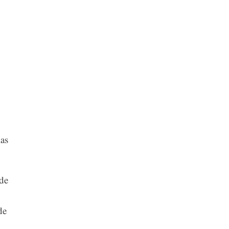
ias
 de
de