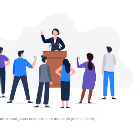
Tweet
aritaria total genera expectativas en materia de género
(iStock)