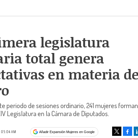
imera legislatura
aria total genera
tativas en materia d
ro
este periodo de sesiones ordinario, 241 mujeres forman
XIV Legislatura en la Cámara de Diputados.
1 05:04 AM
Face
Añadir Expansión Mujeres en Google