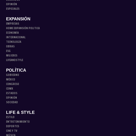
OPINIÓN
ESPECIALES
EXPANSIÓN
EMPRESAS
HOME EXPANSIÓN POLITICA
ECONOMÍA
INTERNACIONAL
TECNOLOGÍA
OBRAS
ESG
MUJERES
LIFEANDSTYLE
POLÍTICA
GOBIERNO
MÉXICO
CONGRESO
CDMX
ESTADOS
OPINIÓN
SOCIEDAD
LIFE & STYLE
ESTILO
ENTRETENIMIENTO
DEPORTES
CINE Y TV
MÚSICA