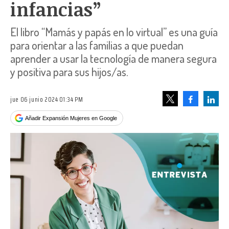
infancias”
El libro “Mamás y papás en lo virtual” es una guía
para orientar a las familias a que puedan
aprender a usar la tecnología de manera segura
y positiva para sus hijos/as.
jue 06 junio 2024 01:34 PM
Facebook
Linke
Tweet
Añadir Expansión Mujeres en Google