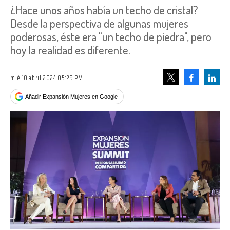
¿Hace unos años había un techo de cristal?
Desde la perspectiva de algunas mujeres
poderosas, éste era "un techo de piedra", pero
hoy la realidad es diferente.
mié 10 abril 2024 05:29 PM
Facebook
Linke
Tweet
Añadir Expansión Mujeres en Google