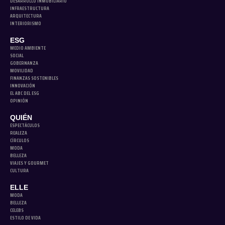
DESARROLLO INMOBILIARIO
INFRAESTRUCTURA
ARQUITECTURA
INTERIORISMO
ESG
MEDIO AMBIENTE
SOCIAL
GOBERNANZA
MOVILIDAD
FINANZAS SOSTENIBLES
INNOVACIÓN
EL ABC DEL ESG
OPINIÓN
QUIÉN
ESPECTÁCULOS
REALEZA
CÍRCULOS
MODA
BELLEZA
VIAJES Y GOURMET
CULTURA
ELLE
MODA
BELLEZA
CELEBS
ESTILO DE VIDA