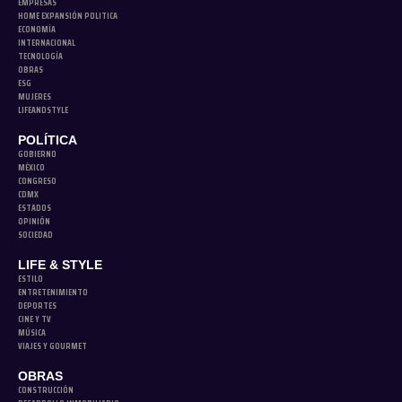
EMPRESAS
HOME EXPANSIÓN POLITICA
ECONOMÍA
INTERNACIONAL
TECNOLOGÍA
OBRAS
ESG
MUJERES
LIFEANDSTYLE
POLÍTICA
GOBIERNO
MÉXICO
CONGRESO
CDMX
ESTADOS
OPINIÓN
SOCIEDAD
LIFE & STYLE
ESTILO
ENTRETENIMIENTO
DEPORTES
CINE Y TV
MÚSICA
VIAJES Y GOURMET
OBRAS
CONSTRUCCIÓN