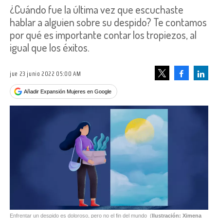
¿Cuándo fue la última vez que escuchaste
hablar a alguien sobre su despido? Te contamos
por qué es importante contar los tropiezos, al
igual que los éxitos.
jue 23 junio 2022 05:00 AM
Facebook
Linke
Tweet
Añadir Expansión Mujeres en Google
Enfrentar un despido es doloroso, pero no el fin del mundo
(
Ilustración: Ximena