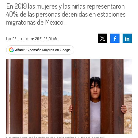
En 2019 las mujeres y las niñas representaron
40% de las personas detenidas en estaciones
migratorias de México.
lun 06 diciembre 2021 05:01 AM
Facebook
Linke
Tweet
Añadir Expansión Mujeres en Google
Ser mujer, una razón para dejar Centroamérica
(Robert Ingelhart)