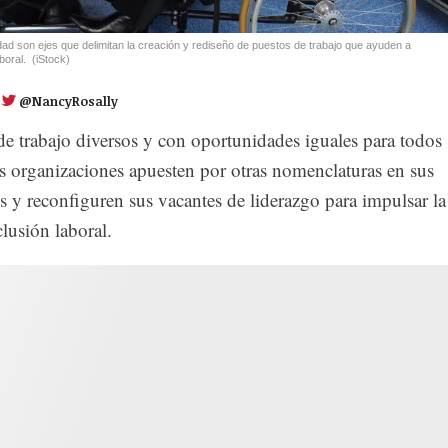
sidad son ejes que delimitan la creación y rediseño de puestos de trabajo que ayuden a
boral.
(iStock)
@NancyRosally
de trabajo diversos y con oportunidades iguales para todos
as organizaciones apuesten por otras nomenclaturas en sus
s y reconfiguren sus vacantes de liderazgo para impulsar la
clusión laboral.