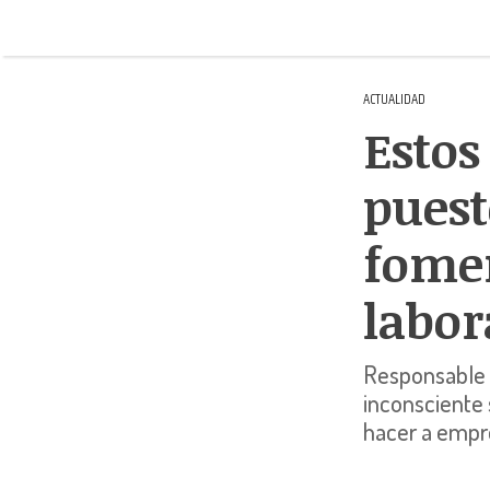
ACTUALIDAD
Estos
puest
fomen
labor
Responsable d
inconsciente
hacer a empre