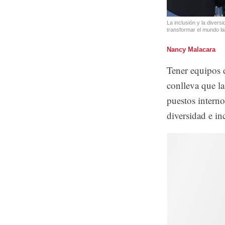
La inclusión y la diver
transformar el mundo la
Nancy Malacara
Tener equipos 
conlleva que l
puestos interno
diversidad e in