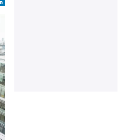
book
LinkedIn