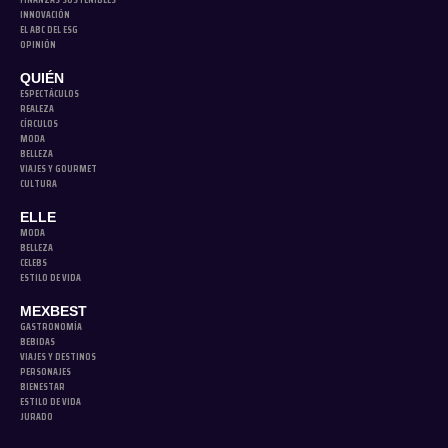
INNOVACIÓN
EL ABC DEL ESG
OPINIÓN
QUIÉN
ESPECTÁCULOS
REALEZA
CÍRCULOS
MODA
BELLEZA
VIAJES Y GOURMET
CULTURA
ELLE
MODA
BELLEZA
CELEBS
ESTILO DE VIDA
MEXBEST
GASTRONOMÍA
BEBIDAS
VIAJES Y DESTINOS
PERSONAJES
BIENESTAR
ESTILO DE VIDA
JURADO