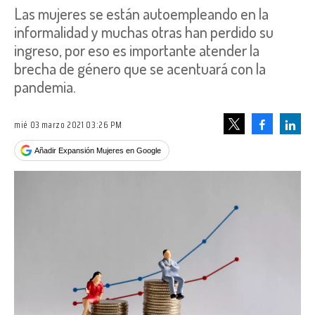
Las mujeres se están autoempleando en la
informalidad y muchas otras han perdido su
ingreso, por eso es importante atender la
brecha de género que se acentuará con la
pandemia.
mié 03 marzo 2021 03:26 PM
Facebook
Linke
Tweet
Añadir Expansión Mujeres en Google