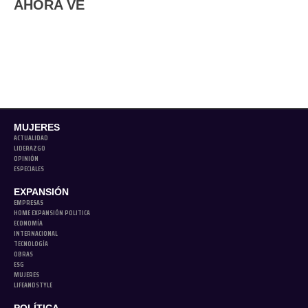
AHORA VE
MUJERES
ACTUALIDAD
LIDERAZGO
OPINIÓN
ESPECIALES
EXPANSIÓN
EMPRESAS
HOME EXPANSIÓN POLITICA
ECONOMÍA
INTERNACIONAL
TECNOLOGÍA
OBRAS
ESG
MUJERES
LIFEANDSTYLE
POLÍTICA