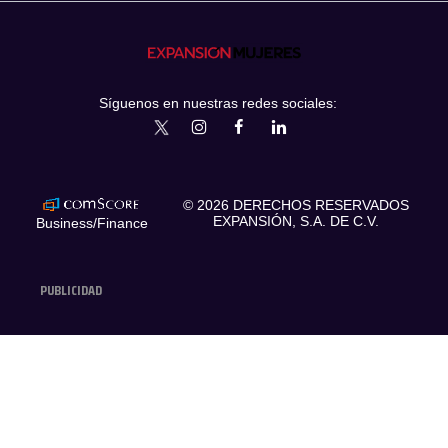
Síguenos en nuestras redes sociales:
expansionmx
ExpansionMex
expansion
expansionmx
© 2026 DERECHOS RESERVADOS
EXPANSIÓN, S.A. DE C.V.
Business/Finance
PUBLICIDAD
COMPLIANCE
AVISO LEGAL Y DE PRIVACIDAD