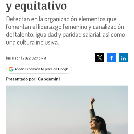
y equitativo
Detectan en la organización elementos que
fomentan el liderazgo femenino y canalización
del talento, igualdad y paridad salarial, así como
una cultura inclusiva.
lun 11 abril 2022 02:45 PM
Facebook
Linke
Tweet
Añadir Expansión Mujeres en Google
Presentado por:
Capgemini