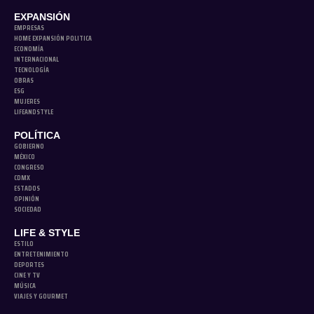
EXPANSIÓN
EMPRESAS
HOME EXPANSIÓN POLITICA
ECONOMÍA
INTERNACIONAL
TECNOLOGÍA
OBRAS
ESG
MUJERES
LIFEANDSTYLE
POLÍTICA
GOBIERNO
MÉXICO
CONGRESO
CDMX
ESTADOS
OPINIÓN
SOCIEDAD
LIFE & STYLE
ESTILO
ENTRETENIMIENTO
DEPORTES
CINE Y TV
MÚSICA
VIAJES Y GOURMET