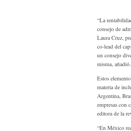
“La rentabilid
consejo de adm
Laura Cruz, pr
co-lead del ca
un consejo dive
misma, añadió.
Estos elemento
materia de incl
Argentina, Bra
empresas con c
editora de la r
“En México rec