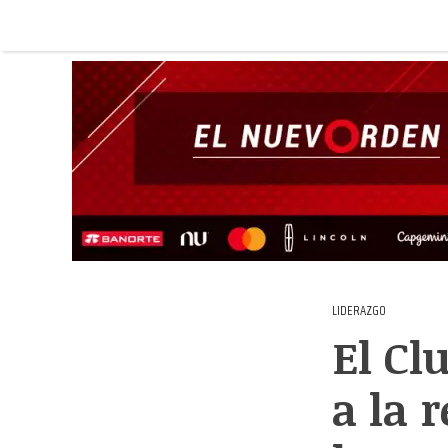
LIDERAZGO
El Cl
a la 