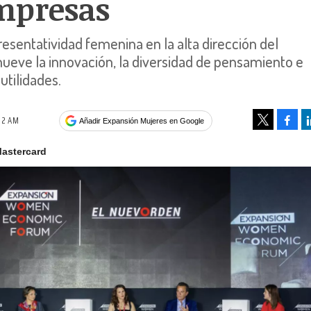
mpresas
esentatividad femenina en la alta dirección del
eve la innovación, la diversidad de pensamiento e
 utilidades.
32 AM
Face
Añadir Expansión Mujeres en Google
Tweet
astercard