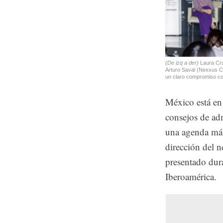
(De izq a der)
Laura Cr
Arturo Saval (Nexxus Ca
un claro compromiso con
México está en 
consejos de adm
una agenda más
dirección del n
presentado du
Iberoamérica.