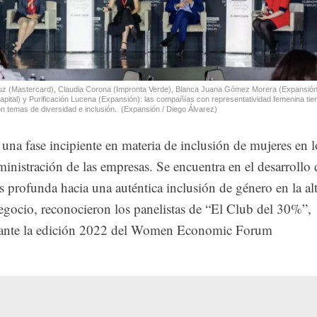
uz (Mastercard), Claudia Corona (Impronta Verde), Blanca Juana Gómez Morera (Expansión
pital) y Purificación Lucena (Expansión): las compañías con representatividad femenina tie
 temas de diversidad e inclusión.
(Expansión / Diego Álvarez)
una fase incipiente en materia de inclusión de mujeres en l
inistración de las empresas. Se encuentra en el desarrollo 
 profunda hacia una auténtica inclusión de género en la al
egocio, reconocieron los panelistas de “El Club del 30%”,
rante la edición 2022 del Women Economic Forum