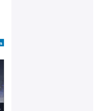
book
LinkedIn