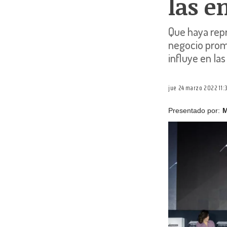
las e
Que haya repr
negocio promu
influye en las
jue 24 marzo 2022 11:
Presentado por:
M