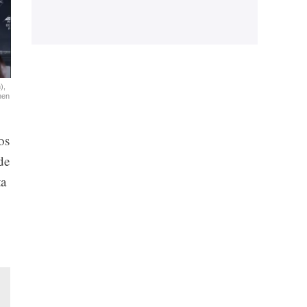
),
nen
os
de
ta