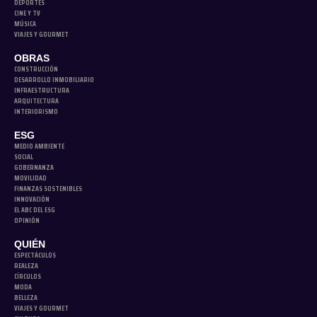
DEPORTES
CINE Y TV
MÚSICA
VIAJES Y GOURMET
OBRAS
CONSTRUCCIÓN
DESARROLLO INMOBILIARIO
INFRAESTRUCTURA
ARQUITECTURA
INTERIORISMO
ESG
MEDIO AMBIENTE
SOCIAL
GOBERNANZA
MOVILIDAD
FINANZAS SOSTENIBLES
INNOVACIÓN
EL ABC DEL ESG
OPINIÓN
QUIÉN
ESPECTÁCULOS
REALEZA
CÍRCULOS
MODA
BELLEZA
VIAJES Y GOURMET