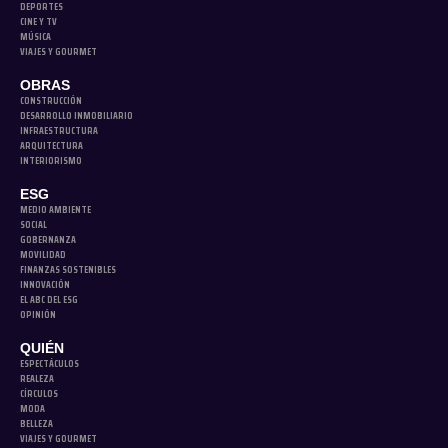
DEPORTES
CINE Y TV
MÚSICA
VIAJES Y GOURMET
OBRAS
CONSTRUCCIÓN
DESARROLLO INMOBILIARIO
INFRAESTRUCTURA
ARQUITECTURA
INTERIORISMO
ESG
MEDIO AMBIENTE
SOCIAL
GOBERNANZA
MOVILIDAD
FINANZAS SOSTENIBLES
INNOVACIÓN
EL ABC DEL ESG
OPINIÓN
QUIÉN
ESPECTÁCULOS
REALEZA
CÍRCULOS
MODA
BELLEZA
VIAJES Y GOURMET