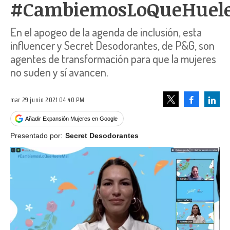
#CambiemosLoQueHuel
En el apogeo de la agenda de inclusión, esta
influencer y Secret Desodorantes, de P&G, son
agentes de transformación para que la mujeres
no suden y sí avancen.
mar 29 junio 2021 04:40 PM
Facebook
Linke
Tweet
Añadir Expansión Mujeres en Google
Presentado por:
Secret Desodorantes