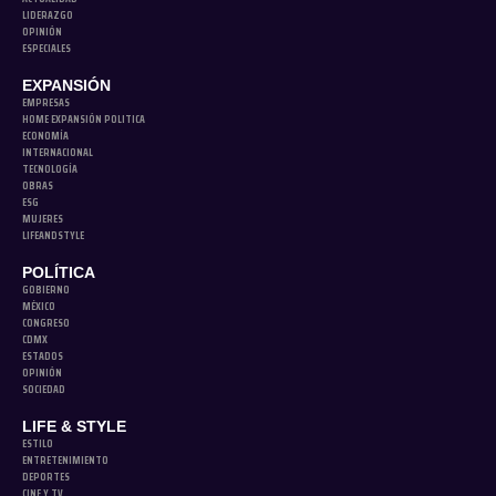
LIDERAZGO
OPINIÓN
ESPECIALES
EXPANSIÓN
EMPRESAS
HOME EXPANSIÓN POLITICA
ECONOMÍA
INTERNACIONAL
TECNOLOGÍA
OBRAS
ESG
MUJERES
LIFEANDSTYLE
POLÍTICA
GOBIERNO
MÉXICO
CONGRESO
CDMX
ESTADOS
OPINIÓN
SOCIEDAD
LIFE & STYLE
ESTILO
ENTRETENIMIENTO
DEPORTES
CINE Y TV