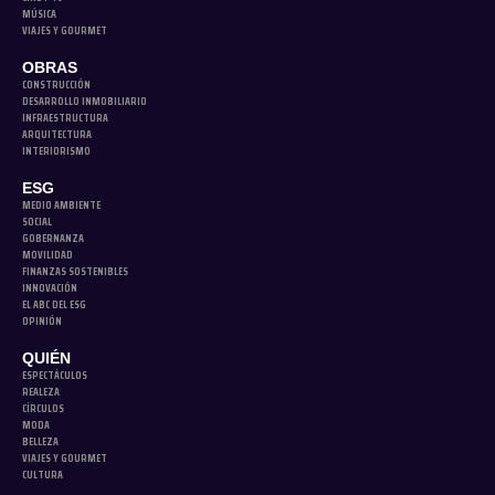
MÚSICA
VIAJES Y GOURMET
OBRAS
CONSTRUCCIÓN
DESARROLLO INMOBILIARIO
INFRAESTRUCTURA
ARQUITECTURA
INTERIORISMO
ESG
MEDIO AMBIENTE
SOCIAL
GOBERNANZA
MOVILIDAD
FINANZAS SOSTENIBLES
INNOVACIÓN
EL ABC DEL ESG
OPINIÓN
QUIÉN
ESPECTÁCULOS
REALEZA
CÍRCULOS
MODA
BELLEZA
VIAJES Y GOURMET
CULTURA